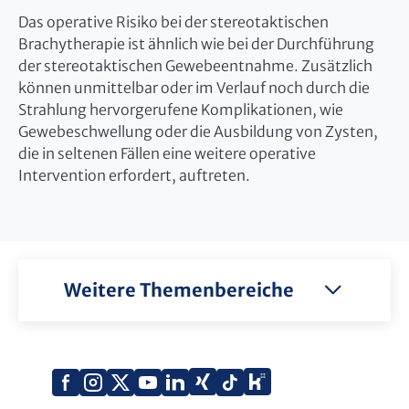
Das operative Risiko bei der stereotaktischen
Brachytherapie ist ähnlich wie bei der Durchführung
der stereotaktischen Gewebeentnahme. Zusätzlich
können unmittelbar oder im Verlauf noch durch die
Strahlung hervorgerufene Komplikationen, wie
Gewebeschwellung oder die Ausbildung von Zysten,
die in seltenen Fällen eine weitere operative
Intervention erfordert, auftreten.
Weitere Themenbereiche
Xing
Kununu
Facebook
Instagram
X
YouTube
LinkedIn
Tiktok
(Twitter)